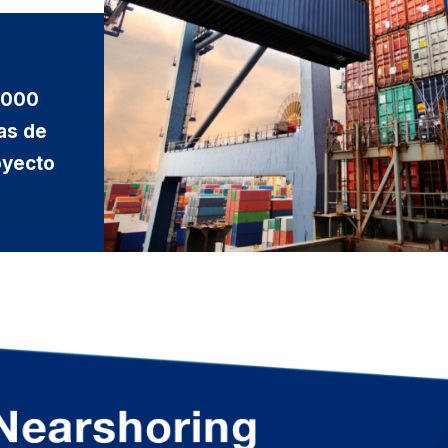
,000
as de
oyecto