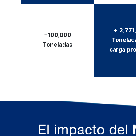
+ 2,771
+100,000
Tonelad
Toneladas
carga pr