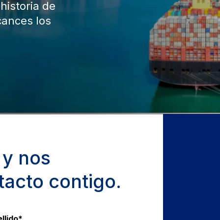
historia de
cances los
 y nos
acto contigo.
llido
*